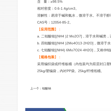
含 量：≥98.5%
相对密度：0.6-1.4g/cm3。
溶解性：易溶于碱和氨水，微溶于水。不溶于醇
CAS号：12054-85-2。
【
应用范围
】：
a. 二钼酸铵[(NH4 )2 Mo2O7]，
b. 四钼酸铵[(NH4 )2Mo4O13·2H
c. 七钼酸铵[(NH4) 6Mo7O24·4H
【
规格包装
】：
采用编织袋或纤维板桶（内包装均为双层封口塑
25kg/塑编袋，内衬PP袋。25kg/纤维纸桶。
上一个：
钼酸钠