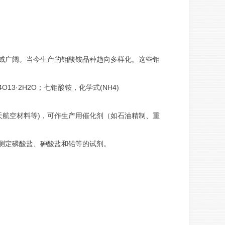
域广阔。当今生产的钼酸铵品种趋向多样化。这些钼
4O13·2H2O；七钼酸铵，化学式(NH4)
天航空材料等)，可作生产用催化剂（如石油精制、重
测定磷酸盐、砷酸盐和铅等的试剂。