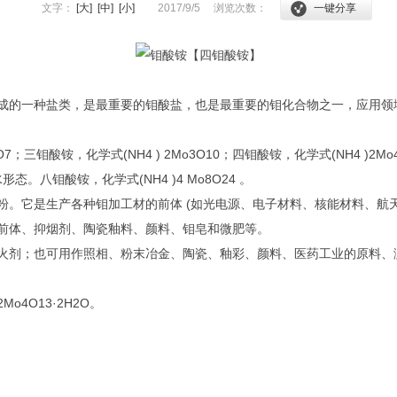
文字：
[大]
[中]
[小]
2017/9/5
浏览次数：
一键分享
成的一种盐类，是最重要的钼酸盐，也是最重要的钼化合物之一，应用领
7；三钼酸铵，化学式(NH4 ) 2Mo3O10；四钼酸铵，化学式(NH4 )2Mo
态。八钼酸铵，化学式(NH4 )4 Mo8O24 。
粉。它是生产各种钼加工材的前体 (如光电源、电子材料、核能材料、航
前体、抑烟剂、陶瓷釉料、颜料、钼皂和微肥等。
火剂；也可用作照相、粉末冶金、陶瓷、釉彩、颜料、医药工业的原料、
)2Mo4O13·2H2O。