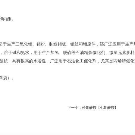
和丙酮。
溶于水和碱类，适于生产三氧化钼、钼粉、制造钼板、钼丝和钼原件，还广泛应用
2O]，微溶于水，溶于碱和氨水，用于生产加氢、脱硫等石油精炼催化剂、微量
2O]，又称仲钼酸铵，具有很高的水溶性，广泛用于石油化工催化剂，尤其是丙烯
料袋）。
下一个：
仲钼酸铵【七钼酸铵】