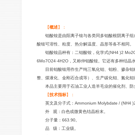
【
概述
】：
钼酸铵是由阳离子铵与各类同多钼酸根阴离子组
酸铵可溶性、粒度、热分解温度、晶形等各不相同。
钼酸铵品种有：二钼酸铵，化学式(NH4 )2 Mo2O
6Mo7O24·4H2O，又称仲钼酸铵。它还有多种结晶水形
目前钼酸铵用作生产纯三氧化钼、钼粉、掺杂钼
整、煤液化、金刚石合成等）、生产碳化钼、氮化钼
本品主要用于石油工业人造羊毛业的催化剂、防
【
技术指标
】：
英文及分子式：Ammonium Molybdate / (NH4 
外 观：白色或微黄色结晶粉末。
分子量：663.90。
品 级：工业级。